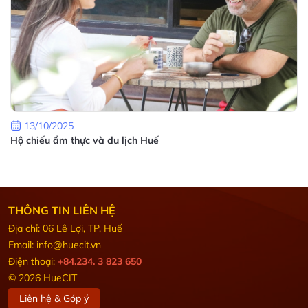
13/10/2025
Hộ chiếu ẩm thực và du lịch Huế
THÔNG TIN LIÊN HỆ
Địa chỉ: 06 Lê Lợi, TP. Huế
Email: info@huecit.vn
Điện thoại:
+84.234. 3 823 650
© 2026 HueCIT
Liên hệ & Góp ý