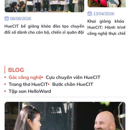
13/04/2026
06/06/2026
Khai giảng khóa T
HueCIT bế giảng khóa đào tạo chuyển
HueCIT: Hành trình 
đổi số dành cho cán bộ, chiến sĩ quân đội
công nghệ thực chiến
h
à
i
BLOG
Góc công nghệ
Cựu chuyên viên HueCIT
Trang thơ HueCIT
Bước chân HueCIT
Tập san HelloWord