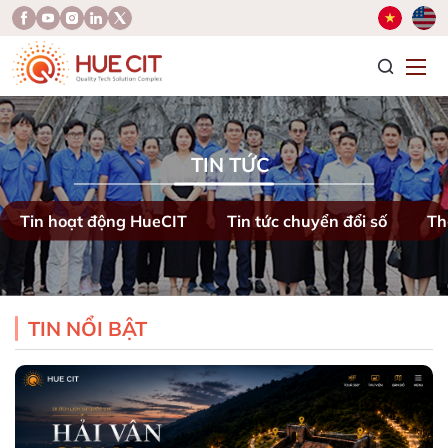
T
TIN TỨC
Tin hoạt động HueCIT
Tin tức chuyển đổi số
Th
TIN NỔI BẬT