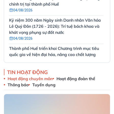
chính trị tại thành phố Huế
04/08/2026
Kỷ niệm 300 năm Ngày sinh Danh nhân Văn hóa
Lê Quý Đôn (1726 - 2026): Trí tuệ bách khoa và
khát vọng phụng sự đất nước
04/08/2026
Thành phố Huế triển khai Chương trình mục tiêu
quốc gia về hiện đại hóa, nâng cao chất lượng
giáo dục và đào tạo giai đoạn 2026 – 2030
03/08/2026
TIN HOẠT ĐỘNG
Tiếp tục đẩy mạnh Phong trào “Bình dân học vụ
Hoạt động chuyên môn
Hoạt động đoàn thể
số” nhằm thực hiện tốt Nghị quyết 57-NQ/TW
Thông báo
Tuyển dụng
của Bộ Chính trị trên địa bàn thành phố Huế
31/07/2026
Quyết định phê duyệt Đề án Phát triển công
nghiệp thành phố Huế giai đoạn 2025–2030, tầm