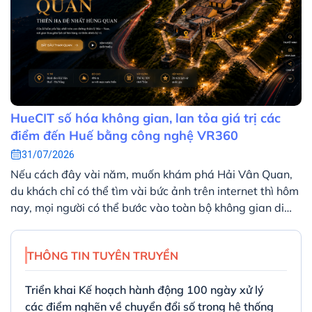
HueCIT số hóa không gian, lan tỏa giá trị các
điểm đến Huế bằng công nghệ VR360
31/07/2026
Nếu cách đây vài năm, muốn khám phá Hải Vân Quan,
du khách chỉ có thể tìm vài bức ảnh trên internet thì hôm
nay, mọi người có thể bước vào toàn bộ không gian di
tích ngay trên màn hình máy tính hoặc điện thoại. Chỉ
với vài thao tác, người xem có thể quan sát toàn cảnh
THÔNG TIN TUYÊN TRUYỀN
360 độ, khám phá từng khu vực và tìm hiểu các thông
tin lịch sử được tích hợp ngay trong không gian số.
Triển khai Kế hoạch hành động 100 ngày xử lý
các điểm nghẽn về chuyển đổi số trong hệ thống