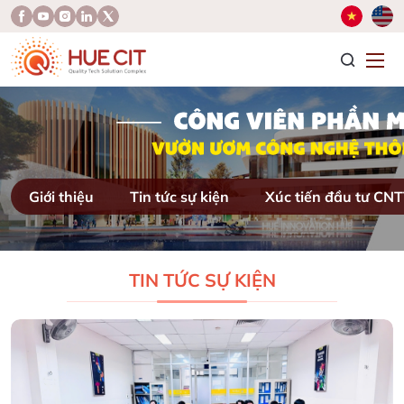
T
Giới thiệu
Tin tức sự kiện
Xúc tiến đầu tư CN
TIN TỨC SỰ KIỆN