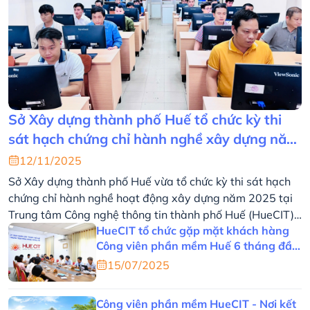
Sở Xây dựng thành phố Huế tổ chức kỳ thi
sát hạch chứng chỉ hành nghề xây dựng năm
2025 tại HueCIT
12/11/2025
Sở Xây dựng thành phố Huế vừa tổ chức kỳ thi sát hạch
chứng chỉ hành nghề hoạt động xây dựng năm 2025 tại
Trung tâm Công nghệ thông tin thành phố Huế (HueCIT),
HueCIT tổ chức gặp mặt khách hàng
với sự tham gia của 102 cá nhân. Hoạt động góp phần
Công viên phần mềm Huế 6 tháng đầu
nâng cao chất lượng đội ngũ hành nghề xây dựng trên
năm 2025
địa bàn, hướng đến sự chuyên nghiệp, minh bạch và hiện
15/07/2025
đại trong công tác quản lý ngành.
Công viên phần mềm HueCIT - Nơi kết