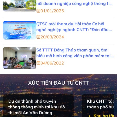
nối doanh nghiệp công nghệ thông tin
tỉnh Thừa Thiên Huế
01/01/2025
QTSC mời tham dự Hội thảo Cơ hội
nghề nghiệp ngành CNTT: "Đón đầu
xu hướng - Vững bước tương lai"
20/03/2024
Sở TTTT Đồng Tháp tham quan, tìm
hiểu mô hình công viên phần mềm tại
HueCIT
04/06/2022
XÚC TIẾN ĐẦU TƯ CNTT
Dự án thành phố truyền
Khu CNTT tập 
thông thông minh tại khu đô
thành phố huế
thị mới An Vân Dương
Khu hạ tầng