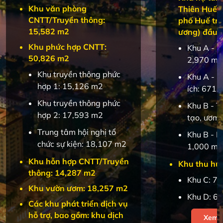
Khu văn phòng
Thiên Huế (
CNTT/Truyền thông:
phố Huế trự
15,582 m2
ương) đầu 
Khu phức hợp CNTT:
Khu A - K
50,826 m2
2,970 m2
Khu truyền thông phức
Khu A - Kh
hợp 1: 15,126 m2
ích: 671 
Khu truyền thông phức
Khu B - T
hợp 2: 17,593 m2
tạo, ươm 
Trung tâm hội nghị tổ
Khu B - K
chức sự kiện: 18,107 m2
1,000 m2
Khu hỗn hợp CNTT/Truyền
Khu thu hút
thông: 14,287 m2
Khu C: 7
Khu vườn ươm: 18,257 m2
Khu D: 6
Các khu phát triển dịch vụ
hỗ trợ, bao gồm: khu dịch
Xem c