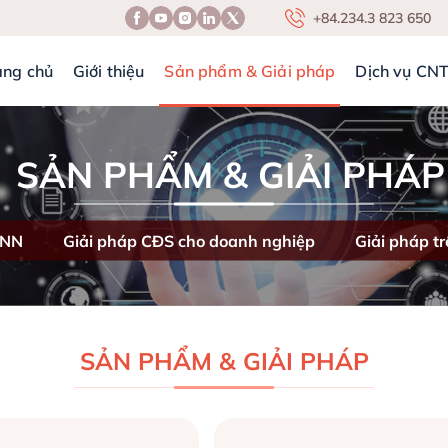
+84.234.3 823 650
ang chủ
Giới thiệu
Sản phẩm & Giải pháp
Dịch vụ CN
SẢN PHẨM & GIẢI PHÁP
QNN
Giải pháp CĐS cho doanh nghiệp
Giải pháp tr
SẢN PHẨM & GIẢI PHÁP