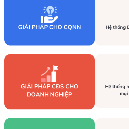
Giải pháp Trang TTĐT tích hợp
GIẢI PHÁP CHO CQNN
Hệ thống 
dịch vụ số
GIẢI PHÁP CĐS CHO
Hệ thống h
mại
DOANH NGHIỆP