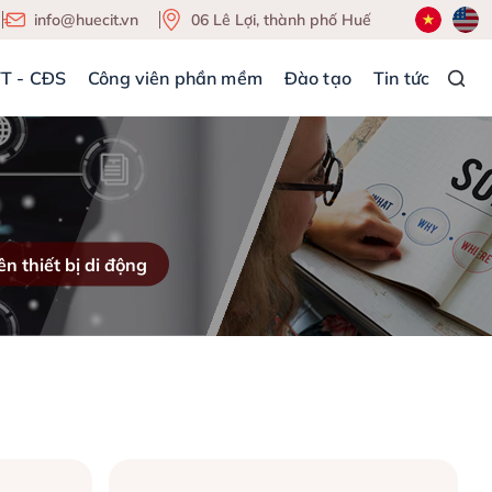
info@huecit.vn
06 Lê Lợi, thành phố Huế
TT - CĐS
Công viên phần mềm
Đào tạo
Tin tức
ên thiết bị di động