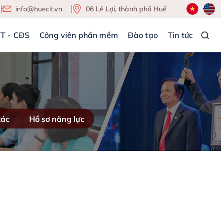
info@huecit.vn
06 Lê Lợi, thành phố Huế
TT - CĐS
Công viên phần mềm
Đào tạo
Tin tức
tác
Hồ sơ năng lực