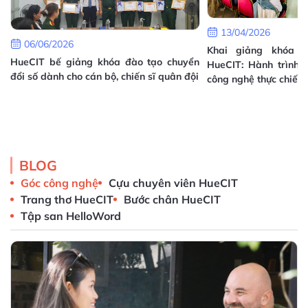
13/04/2026
06/06/2026
Khai giảng khóa T
HueCIT bế giảng khóa đào tạo chuyển
HueCIT: Hành trình 
đổi số dành cho cán bộ, chiến sĩ quân đội
công nghệ thực chiến
h
à
i
BLOG
Góc công nghệ
Cựu chuyên viên HueCIT
Trang thơ HueCIT
Bước chân HueCIT
Tập san HelloWord