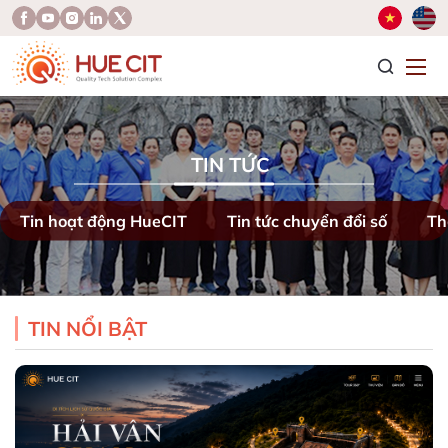
T
TIN TỨC
Tin hoạt động HueCIT
Tin tức chuyển đổi số
Th
TIN NỔI BẬT