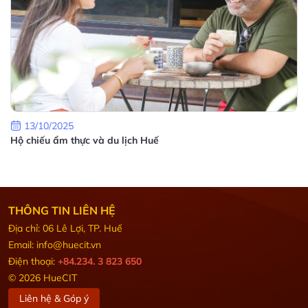
13/10/2025
Hộ chiếu ẩm thực và du lịch Huế
THÔNG TIN LIÊN HỆ
Địa chỉ: 06 Lê Lợi, TP. Huế
Email: info@huecit.vn
Điện thoại:
+84.234. 3 823 650
© 2026 HueCIT
Liên hệ & Góp ý