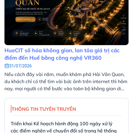
HueCIT số hóa không gian, lan tỏa giá trị các
điểm đến Huế bằng công nghệ VR360
31/07/2026
Nếu cách đây vài năm, muốn khám phá Hải Vân Quan,
du khách chỉ có thể tìm vài bức ảnh trên internet thì hôm
nay, mọi người có thể bước vào toàn bộ không gian di
tích ngay trên màn hình máy tính hoặc điện thoại. Chỉ
với vài thao tác, người xem có thể quan sát toàn cảnh
THÔNG TIN TUYÊN TRUYỀN
360 độ, khám phá từng khu vực và tìm hiểu các thông
tin lịch sử được tích hợp ngay trong không gian số.
Triển khai Kế hoạch hành động 100 ngày xử lý
các điểm nghẽn về chuyển đổi số trong hệ thống