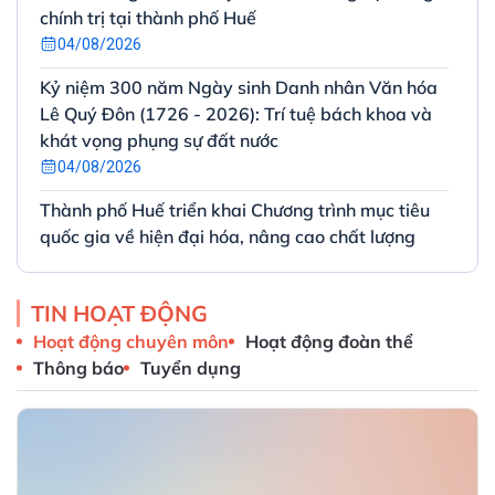
chính trị tại thành phố Huế
04/08/2026
Kỷ niệm 300 năm Ngày sinh Danh nhân Văn hóa
Lê Quý Đôn (1726 - 2026): Trí tuệ bách khoa và
khát vọng phụng sự đất nước
04/08/2026
Thành phố Huế triển khai Chương trình mục tiêu
quốc gia về hiện đại hóa, nâng cao chất lượng
giáo dục và đào tạo giai đoạn 2026 – 2030
03/08/2026
TIN HOẠT ĐỘNG
Tiếp tục đẩy mạnh Phong trào “Bình dân học vụ
Hoạt động chuyên môn
Hoạt động đoàn thể
số” nhằm thực hiện tốt Nghị quyết 57-NQ/TW
Thông báo
Tuyển dụng
của Bộ Chính trị trên địa bàn thành phố Huế
31/07/2026
Quyết định phê duyệt Đề án Phát triển công
nghiệp thành phố Huế giai đoạn 2025–2030, tầm