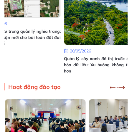
16/07/2026
Hướng dẫn triển khai Mô hình chuyển đổi số cấp
xã tại Thành phố Huế
05/07/2026
:
i
18/05/2026
20/05/2026
Thực trạng quản lý n
Quản lý cây xanh đô thị trước áp lực số
Nam và yêu cầu số hó
hóa dữ liệu: Xu hướng không thể chậm
hơn
Hoạt động đào tạo