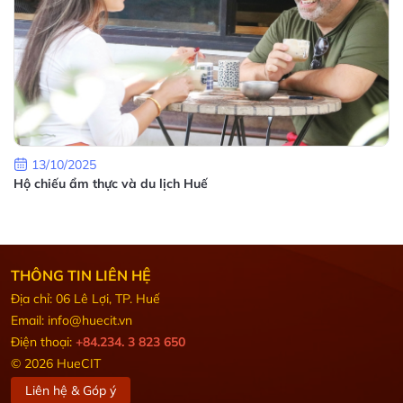
13/10/2025
Hộ chiếu ẩm thực và du lịch Huế
THÔNG TIN LIÊN HỆ
Địa chỉ: 06 Lê Lợi, TP. Huế
Email: info@huecit.vn
Điện thoại:
+84.234. 3 823 650
© 2026 HueCIT
Liên hệ & Góp ý