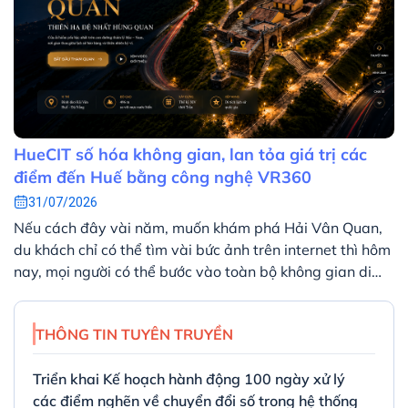
HueCIT số hóa không gian, lan tỏa giá trị các
điểm đến Huế bằng công nghệ VR360
31/07/2026
Nếu cách đây vài năm, muốn khám phá Hải Vân Quan,
du khách chỉ có thể tìm vài bức ảnh trên internet thì hôm
nay, mọi người có thể bước vào toàn bộ không gian di
tích ngay trên màn hình máy tính hoặc điện thoại. Chỉ
với vài thao tác, người xem có thể quan sát toàn cảnh
THÔNG TIN TUYÊN TRUYỀN
360 độ, khám phá từng khu vực và tìm hiểu các thông
tin lịch sử được tích hợp ngay trong không gian số.
Triển khai Kế hoạch hành động 100 ngày xử lý
các điểm nghẽn về chuyển đổi số trong hệ thống