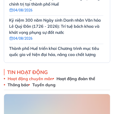
chính trị tại thành phố Huế
04/08/2026
Kỷ niệm 300 năm Ngày sinh Danh nhân Văn hóa
Lê Quý Đôn (1726 - 2026): Trí tuệ bách khoa và
khát vọng phụng sự đất nước
04/08/2026
Thành phố Huế triển khai Chương trình mục tiêu
quốc gia về hiện đại hóa, nâng cao chất lượng
giáo dục và đào tạo giai đoạn 2026 – 2030
03/08/2026
TIN HOẠT ĐỘNG
Tiếp tục đẩy mạnh Phong trào “Bình dân học vụ
Hoạt động chuyên môn
Hoạt động đoàn thể
số” nhằm thực hiện tốt Nghị quyết 57-NQ/TW
Thông báo
Tuyển dụng
của Bộ Chính trị trên địa bàn thành phố Huế
31/07/2026
Quyết định phê duyệt Đề án Phát triển công
nghiệp thành phố Huế giai đoạn 2025–2030, tầm