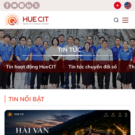
T
TIN TỨC
Tin hoạt động HueCIT
Tin tức chuyển đổi số
Th
TIN NỔI BẬT