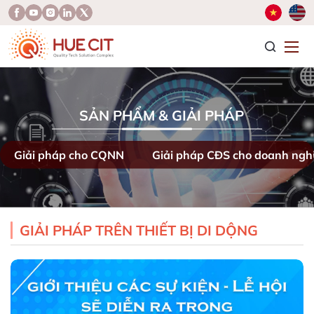
T
SẢN PHẨM & GIẢI PHÁP
Giải pháp cho CQNN
Giải pháp CĐS cho doanh ngh
GIẢI PHÁP TRÊN THIẾT BỊ DI DỘNG