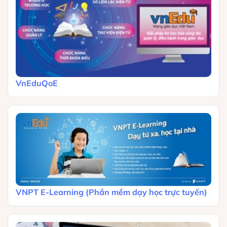
VnEduQoE
VNPT E-Learning (Phần mềm dạy học trực tuyến)