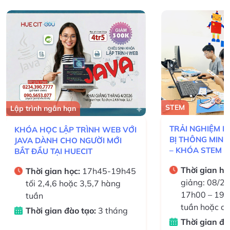
STEM
Lập trình ngắn hạn
TRẢI NGHIỆM L
KHÓA HỌC LẬP TRÌNH WEB VỚI
BỊ THÔNG MIN
JAVA DÀNH CHO NGƯỜI MỚI
– KHÓA STEM 
BẮT ĐẦU TẠI HUECIT
SINH 8–13 TUỔI
Thời gian họ
Thời gian học:
17h45-19h45
giảng: 08/20
tối 2,4,6 hoặc 3,5,7 hàng
17h00 – 19h0
tuần
tuần hoặc cu
Thời gian đào tạo:
3 tháng
Thời gian đà