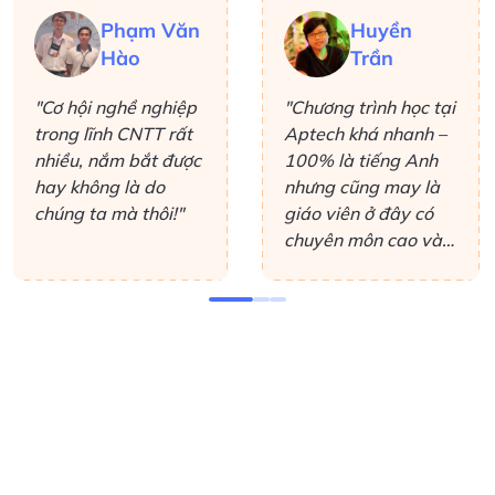
Phạm Văn
Huyền
Hào
Trần
"Cơ hội nghề nghiệp
"Chương trình học tại
trong lĩnh CNTT rất
Aptech khá nhanh –
nhiều, nắm bắt được
100% là tiếng Anh
hay không là do
nhưng cũng may là
chúng ta mà thôi!"
giáo viên ở đây có
chuyên môn cao và
luôn nhiệt tình giải
đáp các thắc mắc,
giải thích thêm
những gì mình không
hiểu. Ở đây không
chuyên sâu vào lý
thuyết mà giúp cho
học viên hiểu được
cái mình học là làm