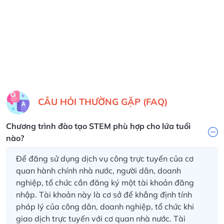
được những gì, khi đi
làm việc các bạn
ứng dụng những kiến
thức đó vào thực tế
như thế nào, quy
trình làm việc ra
sao….từng bước,
từng bước xây dựng
những chương trình,
CÂU HỎI THƯỜNG GẶP (FAQ)
phần mềm, website
từ nhỏ cho đến lớn."
Chương trình đào tạo STEM phù hợp cho lứa tuổi
nào?
Để đăng sử dụng dịch vụ công trực tuyến của cơ
quan hành chính nhà nước, người dân, doanh
nghiệp, tổ chức cần đăng ký một tài khoản đăng
nhập.
Tài khoản này là cơ sở để khẳng định tính
pháp lý của công dân, doanh nghiệp, tổ chức khi
giao dịch trực tuyến với cơ quan nhà nước. Tài