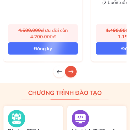
(2 buổi/tuần)
4.500.000đ
ưu đãi còn
1.490.000
4.200.000đ
1.19
Đăng ký
Đăn
CHƯƠNG TRÌNH ĐÀO TẠO