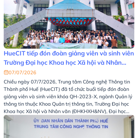
HueCIT tiếp đón đoàn giảng viên và sinh viên
Trường Đại học Khoa học Xã hội và Nhân
văn, Đại học Quốc gia Hà Nội tham quan,
07/07/2026
thực tập thực tế
Chiều ngày 07/7/2026, Trung tâm Công nghệ Thông tin
Thành phố Huế (HueCIT) đã tổ chức buổi tiếp đón đoàn
giảng viên và sinh viên khóa QH-2023-X, ngành Quản lý
thông tin thuộc Khoa Quản trị thông tin, Trường Đại học
Khoa học Xã hội và Nhân văn (ĐHKHXH&NV), Đại học
Quốc gia Hà Nội (ĐHQG Hà Nội) đến tham quan, thực
tập thực tế tại Trung tâm.