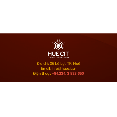
Địa chỉ: 06 Lê Lợi, TP. Huế
Email: info@huecit.vn
Điện thoại:
+84.234. 3 823 650