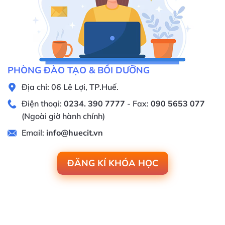
PHÒNG ĐÀO TẠO & BỒI DƯỠNG
Địa chỉ: 06 Lê Lợi, TP.Huế.
Điện thoại:
0234. 390 7777
- Fax:
090 5653 077
(Ngoài giờ hành chính)
Email:
info@huecit.vn
ĐĂNG KÍ KHÓA HỌC