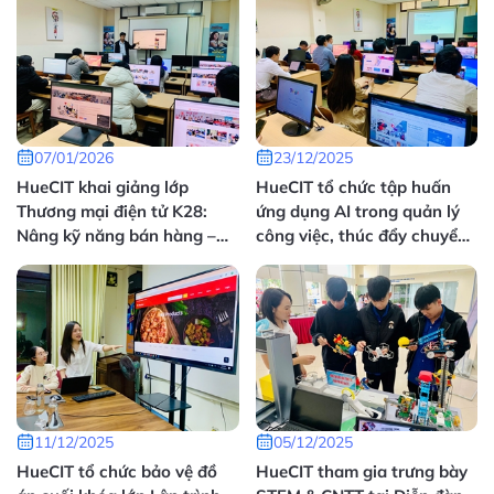
07/01/2026
23/12/2025
HueCIT khai giảng lớp
HueCIT tổ chức tập huấn
Thương mại điện tử K28:
ứng dụng AI trong quản lý
Nâng kỹ năng bán hàng –
công việc, thúc đẩy chuyển
marketing trên nền tảng số
đổi số Khối Sự nghiệp 2
11/12/2025
05/12/2025
HueCIT tổ chức bảo vệ đồ
HueCIT tham gia trưng bày