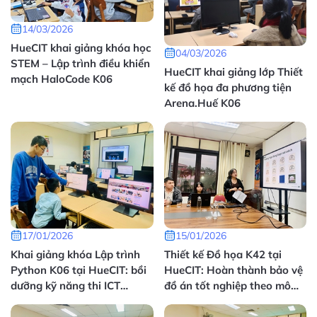
14/03/2026
HueCIT khai giảng khóa học
04/03/2026
STEM – Lập trình điều khiển
HueCIT khai giảng lớp Thiết
mạch HaloCode K06
kế đồ họa đa phương tiện
Arena.Huế K06
17/01/2026
15/01/2026
Khai giảng khóa Lập trình
Thiết kế Đồ họa K42 tại
Python K06 tại HueCIT: bồi
HueCIT: Hoàn thành bảo vệ
dưỡng kỹ năng thi ICT
đồ án tốt nghiệp theo mô
Challenge
hình dự án nhóm