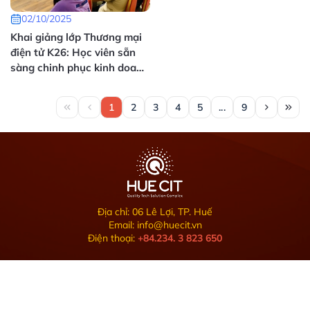
02/10/2025
Khai giảng lớp Thương mại
điện tử K26: Học viên sẵn
sàng chinh phục kinh doanh
online
1
2
3
4
5
...
9
Địa chỉ: 06 Lê Lợi, TP. Huế
Email: info@huecit.vn
Điện thoại:
+84.234. 3 823 650