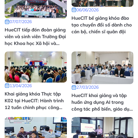
06/06/2026
HueCIT bế giảng khóa đào
07/07/2026
tạo chuyển đổi số dành cho
HueCIT tiếp đón đoàn giảng
cán bộ, chiến sĩ quân đội
viên và sinh viên Trường Đại
học Khoa học Xã hội và
Nhân văn, Đại học Quốc gia
Hà Nội tham quan, thực tập
thực tế
13/04/2026
27/03/2026
Khai giảng khóa Thực tập
HueCIT khai giảng và tập
K02 tại HueCIT: Hành trình
huấn ứng dụng AI trong
12 tuần chinh phục công
công tác phổ biến, giáo dục
nghệ thực chiến
pháp luật