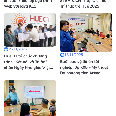
án cuối khóa lớp Lập trình
STEM & CNTT tại Diễn đàn
Web với Java K11
Trí thức trẻ Huế 2025
19/11/2025
13/11/2025
HueCIT tổ chức chương
Buổi bảo vệ đồ án tốt
trình “Kết nối và Tri ân”
nghiệp lớp K05 – Mỹ thuật
nhân Ngày Nhà giáo Việt
Đa phương tiện Arena
Nam 20/11
Multimedia Huế: Dấu ấn
sáng tạo sau 6 tháng đào
tạo