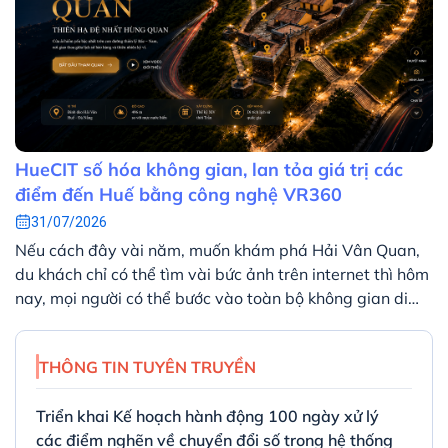
HueCIT số hóa không gian, lan tỏa giá trị các
điểm đến Huế bằng công nghệ VR360
31/07/2026
Nếu cách đây vài năm, muốn khám phá Hải Vân Quan,
du khách chỉ có thể tìm vài bức ảnh trên internet thì hôm
nay, mọi người có thể bước vào toàn bộ không gian di
tích ngay trên màn hình máy tính hoặc điện thoại. Chỉ
với vài thao tác, người xem có thể quan sát toàn cảnh
THÔNG TIN TUYÊN TRUYỀN
360 độ, khám phá từng khu vực và tìm hiểu các thông
tin lịch sử được tích hợp ngay trong không gian số.
Triển khai Kế hoạch hành động 100 ngày xử lý
các điểm nghẽn về chuyển đổi số trong hệ thống