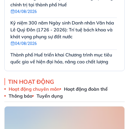
chính trị tại thành phố Huế
04/08/2026
Kỷ niệm 300 năm Ngày sinh Danh nhân Văn hóa
Lê Quý Đôn (1726 - 2026): Trí tuệ bách khoa và
khát vọng phụng sự đất nước
04/08/2026
Thành phố Huế triển khai Chương trình mục tiêu
quốc gia về hiện đại hóa, nâng cao chất lượng
giáo dục và đào tạo giai đoạn 2026 – 2030
03/08/2026
TIN HOẠT ĐỘNG
Tiếp tục đẩy mạnh Phong trào “Bình dân học vụ
Hoạt động chuyên môn
Hoạt động đoàn thể
số” nhằm thực hiện tốt Nghị quyết 57-NQ/TW
Thông báo
Tuyển dụng
của Bộ Chính trị trên địa bàn thành phố Huế
31/07/2026
Quyết định phê duyệt Đề án Phát triển công
nghiệp thành phố Huế giai đoạn 2025–2030, tầm