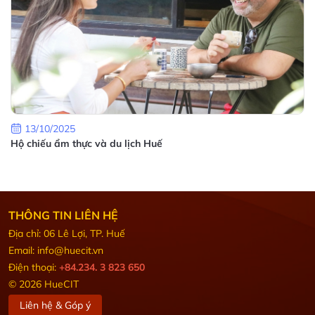
13/10/2025
Hộ chiếu ẩm thực và du lịch Huế
THÔNG TIN LIÊN HỆ
Địa chỉ: 06 Lê Lợi, TP. Huế
Email: info@huecit.vn
Điện thoại:
+84.234. 3 823 650
© 2026 HueCIT
Liên hệ & Góp ý