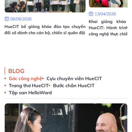
13/04/2026
06/06/2026
Khai giảng khóa T
HueCIT bế giảng khóa đào tạo chuyển
HueCIT: Hành trình 
đổi số dành cho cán bộ, chiến sĩ quân đội
công nghệ thực chiến
h
à
i
BLOG
Góc công nghệ
Cựu chuyên viên HueCIT
Trang thơ HueCIT
Bước chân HueCIT
Tập san HelloWord