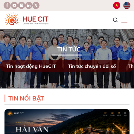
T
TIN TỨC
Tin hoạt động HueCIT
Tin tức chuyển đổi số
Th
TIN NỔI BẬT