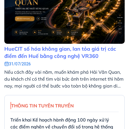
HueCIT số hóa không gian, lan tỏa giá trị các
điểm đến Huế bằng công nghệ VR360
31/07/2026
Nếu cách đây vài năm, muốn khám phá Hải Vân Quan,
du khách chỉ có thể tìm vài bức ảnh trên internet thì hôm
nay, mọi người có thể bước vào toàn bộ không gian di
tích ngay trên màn hình máy tính hoặc điện thoại. Chỉ
với vài thao tác, người xem có thể quan sát toàn cảnh
THÔNG TIN TUYÊN TRUYỀN
360 độ, khám phá từng khu vực và tìm hiểu các thông
tin lịch sử được tích hợp ngay trong không gian số.
Triển khai Kế hoạch hành động 100 ngày xử lý
các điểm nghẽn về chuyển đổi số trong hệ thống