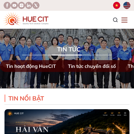
T
TIN TỨC
Tin hoạt động HueCIT
Tin tức chuyển đổi số
Th
TIN NỔI BẬT