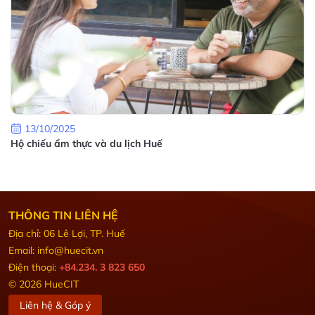
13/10/2025
Hộ chiếu ẩm thực và du lịch Huế
THÔNG TIN LIÊN HỆ
Địa chỉ: 06 Lê Lợi, TP. Huế
Email: info@huecit.vn
Điện thoại:
+84.234. 3 823 650
© 2026 HueCIT
Liên hệ & Góp ý