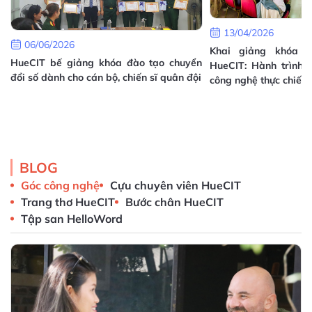
13/04/2026
06/06/2026
Khai giảng khóa T
HueCIT bế giảng khóa đào tạo chuyển
HueCIT: Hành trình 
đổi số dành cho cán bộ, chiến sĩ quân đội
công nghệ thực chiến
h
à
i
BLOG
Góc công nghệ
Cựu chuyên viên HueCIT
Trang thơ HueCIT
Bước chân HueCIT
Tập san HelloWord