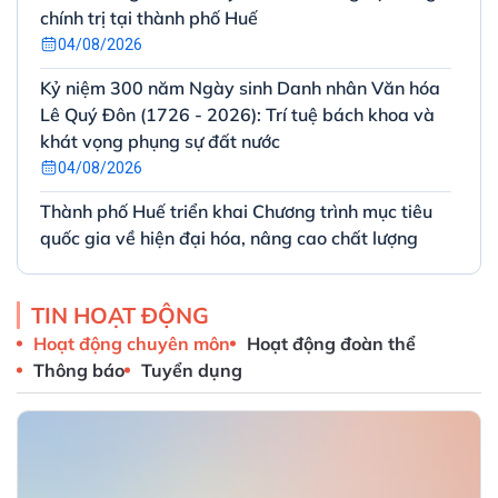
chính trị tại thành phố Huế
04/08/2026
Kỷ niệm 300 năm Ngày sinh Danh nhân Văn hóa
Lê Quý Đôn (1726 - 2026): Trí tuệ bách khoa và
khát vọng phụng sự đất nước
04/08/2026
Thành phố Huế triển khai Chương trình mục tiêu
quốc gia về hiện đại hóa, nâng cao chất lượng
giáo dục và đào tạo giai đoạn 2026 – 2030
03/08/2026
TIN HOẠT ĐỘNG
Tiếp tục đẩy mạnh Phong trào “Bình dân học vụ
Hoạt động chuyên môn
Hoạt động đoàn thể
số” nhằm thực hiện tốt Nghị quyết 57-NQ/TW
Thông báo
Tuyển dụng
của Bộ Chính trị trên địa bàn thành phố Huế
31/07/2026
Quyết định phê duyệt Đề án Phát triển công
nghiệp thành phố Huế giai đoạn 2025–2030, tầm