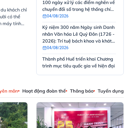
100 ngày xử lý các điểm nghẽn về
chuyển đổi số trong hệ thống chính
du khách chỉ
trị tại thành phố Huế
ười có thể
04/08/2026
h máy tính
Kỷ niệm 300 năm Ngày sinh Danh
 quan sát
nhân Văn hóa Lê Quý Đôn (1726 -
ác thông tin
2026): Trí tuệ bách khoa và khát
vọng phụng sự đất nước
04/08/2026
Thành phố Huế triển khai Chương
trình mục tiêu quốc gia về hiện đại
hóa, nâng cao chất lượng giáo dục
và đào tạo giai đoạn 2026 – 2030
03/08/2026
Tiếp tục đẩy mạnh Phong trào
uyên môn
Hoạt động đoàn thể
Thông báo
Tuyển dụng
“Bình dân học vụ số” nhằm thực
hiện tốt Nghị quyết 57-NQ/TW
của Bộ Chính trị trên địa bàn
31/07/2026
thành phố Huế
Quyết định phê duyệt Đề án Phát