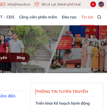
info@huecit.vn
06 Lê Lợi, thành phố Huế
TT - CĐS
Công viên phần mềm
Đào tạo
Tin tức
uyền
Blog
THÔNG TIN TUYÊN TRUYỀN
điểm đến
Triển khai Kế hoạch hành động