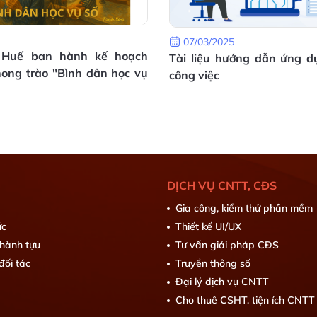
07/03/2025
 Huế ban hành kế hoạch
Tài liệu hướng dẫn ứng d
hong trào "Bình dân học vụ
công việc
DỊCH VỤ CNTT, CĐS
Gia công, kiểm thử phần mềm
ức
Thiết kế UI/UX
thành tựu
Tư vấn giải pháp CĐS
đối tác
Truyền thông số
Đại lý dịch vụ CNTT
Cho thuê CSHT, tiện ích CNTT