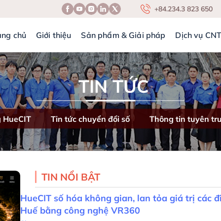
+84.234.3 823 650
ang chủ
Giới thiệu
Sản phẩm & Giải pháp
Dịch vụ CN
TIN TỨC
g HueCIT
Tin tức chuyển đổi số
Thông tin tuyên tr
TIN NỔI BẬT
HueCIT số hóa không gian, lan tỏa giá trị các 
Huế bằng công nghệ VR360