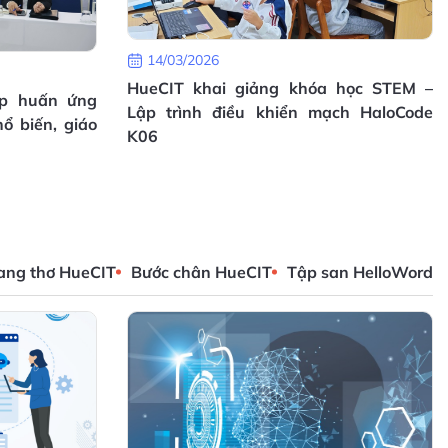
14/03/2026
HueCIT khai giảng khóa học STEM –
ập huấn ứng
Lập trình điều khiển mạch HaloCode
ổ biến, giáo
K06
ang thơ HueCIT
Bước chân HueCIT
Tập san HelloWord