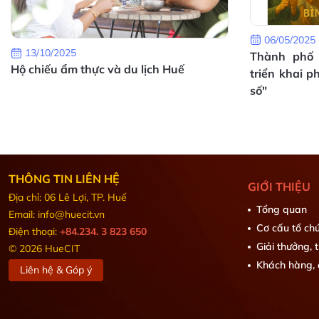
06/05/2025
13/10/2025
Thành phố
Hộ chiếu ẩm thực và du lịch Huế
triển khai p
số"
THÔNG TIN LIÊN HỆ
GIỚI THIỆU
Địa chỉ: 06 Lê Lợi, TP. Huế
Tổng quan
Email: info@huecit.vn
Cơ cấu tổ ch
Điện thoại:
+84.234. 3 823 650
Giải thưởng, 
© 2026 HueCIT
Khách hàng, 
Liên hệ & Góp ý