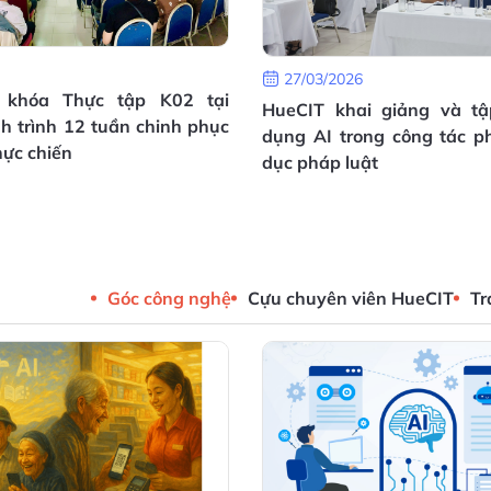
27/03/2026
 khóa Thực tập K02 tại
HueCIT khai giảng và t
h trình 12 tuần chinh phục
dụng AI trong công tác ph
hực chiến
dục pháp luật
Góc công nghệ
Cựu chuyên viên HueCIT
Tr