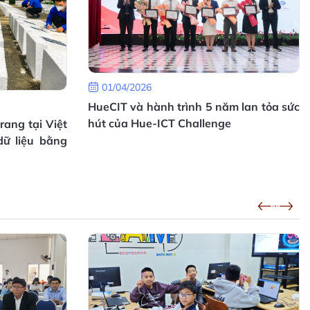
mạnh công tác tìm kiếm, quy tập
và xác định danh tính hài cốt liệt sĩ
còn thiếu thông tin
16/07/2026
Hướng dẫn triển khai Mô hình
chuyển đổi số cấp xã tại Thành
01/04/2026
phố Huế
HueCIT và hành trình 5 năm lan tỏa sức
05/07/2026
hút của Hue-ICT Challenge
rang tại Việt
ữ liệu bằng