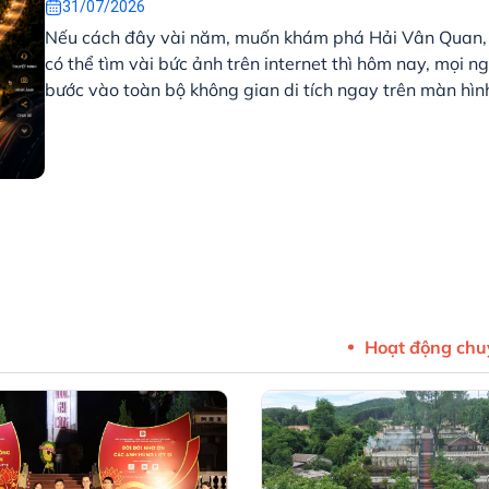
31/07/2026
Nếu cách đây vài năm, muốn khám phá Hải Vân Quan, 
có thể tìm vài bức ảnh trên internet thì hôm nay, mọi ng
bước vào toàn bộ không gian di tích ngay trên màn hìn
hoặc điện thoại. Chỉ với vài thao tác, người xem có thể
toàn cảnh 360 độ, khám phá từng khu vực và tìm hiểu c
lịch sử được tích hợp ngay trong không gian số.
Hoạt động ch