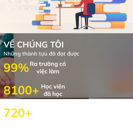
VỀ CHÚNG TÔI
Những thành tựu đã đạt được
99%
Ra trường có
việc làm
8100+
Học viên
đã học
720+
Khóa học
được mở