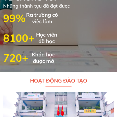
Những thành tựu đã đạt được
99%
Ra trường có
việc làm
8100+
Học viên
đã học
720+
Khóa học
được mở
HOẠT ĐỘNG ĐÀO TẠO