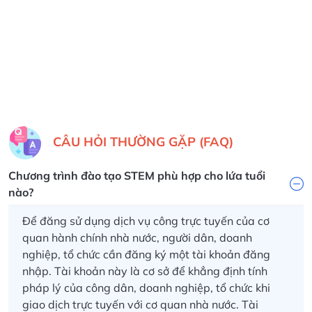
được những gì, khi đi
làm việc các bạn
ứng dụng những kiến
thức đó vào thực tế
như thế nào, quy
trình làm việc ra
sao….từng bước,
từng bước xây dựng
những chương trình,
CÂU HỎI THƯỜNG GẶP (FAQ)
phần mềm, website
từ nhỏ cho đến lớn."
Chương trình đào tạo STEM phù hợp cho lứa tuổi
nào?
Để đăng sử dụng dịch vụ công trực tuyến của cơ
quan hành chính nhà nước, người dân, doanh
nghiệp, tổ chức cần đăng ký một tài khoản đăng
nhập.
Tài khoản này là cơ sở để khẳng định tính
pháp lý của công dân, doanh nghiệp, tổ chức khi
giao dịch trực tuyến với cơ quan nhà nước. Tài