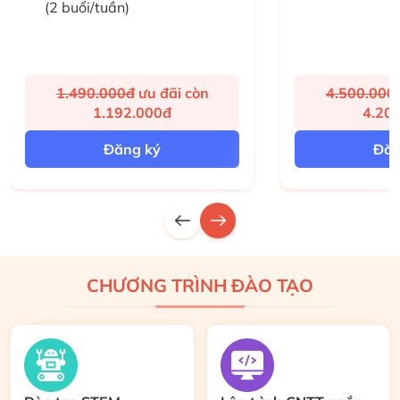
(2 buổi/tuần)
1.490.000đ
ư
u đãi còn
4.500.000
1.192.000đ
4.20
Đăng ký
Đăn
CHƯƠNG TRÌNH ĐÀO TẠO