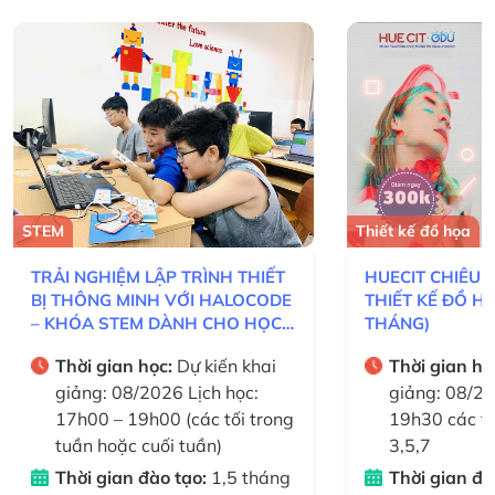
STEM
Thiết kế đồ họa
TRẢI NGHIỆM LẬP TRÌNH THIẾT
HUECIT CHIÊU 
BỊ THÔNG MINH VỚI HALOCODE
THIẾT KẾ ĐỒ H
– KHÓA STEM DÀNH CHO HỌC
THÁNG)
SINH 8–13 TUỔI
Thời gian học:
Dự kiến khai
Thời gian họ
giảng: 08/2026 Lịch học:
giảng: 08/2
17h00 – 19h00 (các tối trong
19h30 các tố
tuần hoặc cuối tuần)
3,5,7
Thời gian đào tạo:
1,5 tháng
Thời gian đà