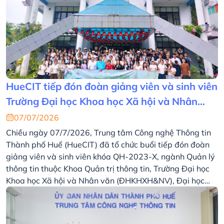
HueCIT tiếp đón đoàn giảng viên và sinh viên
Trường Đại học Khoa học Xã hội và Nhân
văn, Đại học Quốc gia Hà Nội tham quan,
07/07/2026
thực tập thực tế
Chiều ngày 07/7/2026, Trung tâm Công nghệ Thông tin
Thành phố Huế (HueCIT) đã tổ chức buổi tiếp đón đoàn
giảng viên và sinh viên khóa QH-2023-X, ngành Quản lý
thông tin thuộc Khoa Quản trị thông tin, Trường Đại học
Khoa học Xã hội và Nhân văn (ĐHKHXH&NV), Đại học
Quốc gia Hà Nội (ĐHQG Hà Nội) đến tham quan, thực
tập thực tế tại Trung tâm.