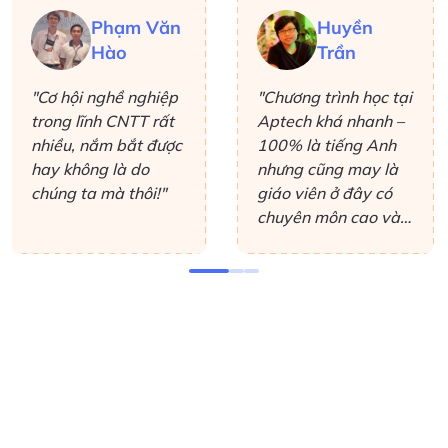
Phạm Văn
Huyền
Hào
Trần
"Cơ hội nghề nghiệp
"Chương trình học tại
trong lĩnh CNTT rất
Aptech khá nhanh –
nhiều, nắm bắt được
100% là tiếng Anh
hay không là do
nhưng cũng may là
chúng ta mà thôi!"
giáo viên ở đây có
chuyên môn cao và
luôn nhiệt tình giải
đáp các thắc mắc,
giải thích thêm
những gì mình không
hiểu. Ở đây không
chuyên sâu vào lý
thuyết mà giúp cho
học viên hiểu được
cái mình học là làm