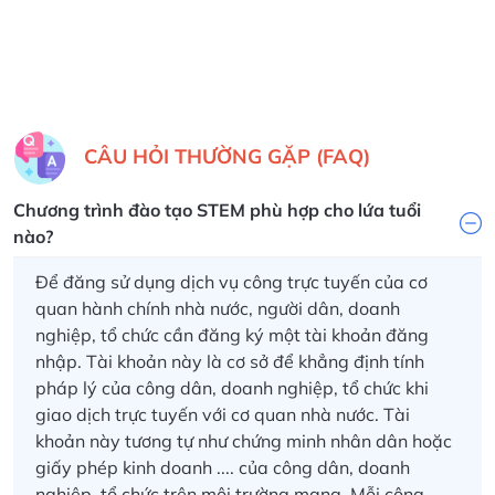
được những gì, khi đi
làm việc các bạn
ứng dụng những kiến
thức đó vào thực tế
như thế nào, quy
trình làm việc ra
CÂU HỎI THƯỜNG GẶP (FAQ)
sao….từng bước,
từng bước xây dựng
Chương trình đào tạo STEM phù hợp cho lứa tuổi
những chương trình,
nào?
phần mềm, website
từ nhỏ cho đến lớn."
Để đăng sử dụng dịch vụ công trực tuyến của cơ
quan hành chính nhà nước, người dân, doanh
nghiệp, tổ chức cần đăng ký một tài khoản đăng
nhập.
Tài khoản này là cơ sở để khẳng định tính
pháp lý của công dân, doanh nghiệp, tổ chức khi
giao dịch trực tuyến với cơ quan nhà nước. Tài
khoản này tương tự như chứng minh nhân dân hoặc
giấy phép kinh doanh .... của công dân, doanh
nghiệp, tổ chức trên môi trường mạng.
Mỗi công