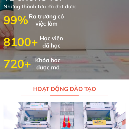
Những thành tựu đã đạt được
99%
Ra trường có
việc làm
8100+
Học viên
đã học
720+
Khóa học
được mở
HOẠT ĐỘNG ĐÀO TẠO