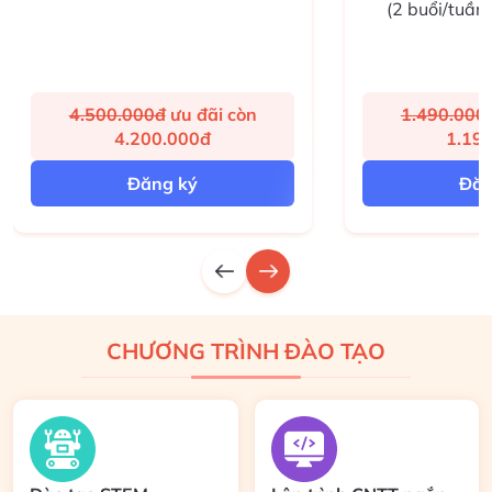
(2 buổi/tuần)
1.490.000đ
ư
u đãi còn
4.500.000
1.192.000đ
4.20
Đăng ký
Đăn
CHƯƠNG TRÌNH ĐÀO TẠO