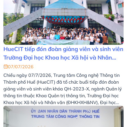
HueCIT tiếp đón đoàn giảng viên và sinh viên
Trường Đại học Khoa học Xã hội và Nhân
văn, Đại học Quốc gia Hà Nội tham quan,
07/07/2026
thực tập thực tế
Chiều ngày 07/7/2026, Trung tâm Công nghệ Thông tin
Thành phố Huế (HueCIT) đã tổ chức buổi tiếp đón đoàn
giảng viên và sinh viên khóa QH-2023-X, ngành Quản lý
thông tin thuộc Khoa Quản trị thông tin, Trường Đại học
Khoa học Xã hội và Nhân văn (ĐHKHXH&NV), Đại học
Quốc gia Hà Nội (ĐHQG Hà Nội) đến tham quan, thực
tập thực tế tại Trung tâm.