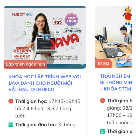
STEM
Thiết kế đồ họa
TRẢI NGHIỆM LẬP TRÌNH THIẾT
HUECIT CHIÊU 
BỊ THÔNG MINH VỚI HALOCODE
THIẾT KẾ ĐỒ H
– KHÓA STEM DÀNH CHO HỌC
THÁNG)
SINH 8–13 TUỔI
Thời gian học:
Dự kiến khai
Thời gian họ
giảng: 08/2026 Lịch học:
giảng: 08/2
17h00 – 19h00 (các tối trong
19h30 các tố
tuần hoặc cuối tuần)
3,5,7
Thời gian đào tạo:
1,5 tháng
Thời gian đà