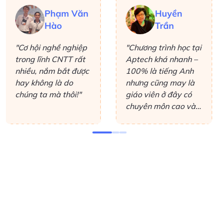
Phạm Văn
Huyền
Hào
Trần
"Cơ hội nghề nghiệp
"Chương trình học tại
trong lĩnh CNTT rất
Aptech khá nhanh –
nhiều, nắm bắt được
100% là tiếng Anh
hay không là do
nhưng cũng may là
chúng ta mà thôi!"
giáo viên ở đây có
chuyên môn cao và
luôn nhiệt tình giải
đáp các thắc mắc,
giải thích thêm
những gì mình không
hiểu. Ở đây không
chuyên sâu vào lý
thuyết mà giúp cho
học viên hiểu được
cái mình học là làm